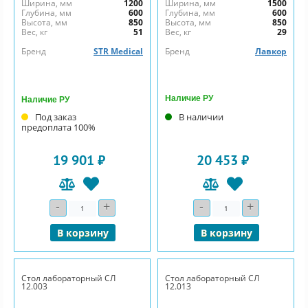
Ширина, мм
1200
Ширина, мм
1500
Глубина, мм
600
Глубина, мм
600
Высота, мм
850
Высота, мм
850
Вес, кг
51
Вес, кг
29
Бренд
STR Medical
Бренд
Лавкор
Наличие РУ
Наличие РУ
Под заказ
В наличии
предоплата 100%
19 901 ₽
20 453 ₽
-
+
-
+
Количество
Количество
В корзину
В корзину
Стол лабораторный СЛ
Стол лабораторный СЛ
12.003
12.013