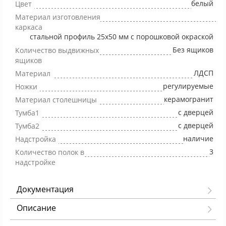
белый
Цвет
Материал изготовления
каркаса
стальной профиль 25х50 мм с порошковой окраской
Без ящиков
Количество выдвижных
ящиков
ЛДСП
Материал
регулируемые
Ножки
керамогранит
Материал столешницы
с дверцей
Тумба1
с дверцей
Тумба2
наличие
Надстройка
3
Количество полок в
надстройке
Документация
Описание