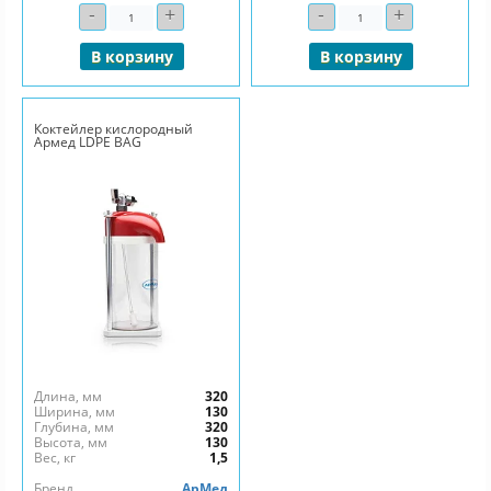
-
+
-
+
Количество
Количество
В корзину
В корзину
Коктейлер кислородный
Армед LDPE BAG
Длина, мм
320
Ширина, мм
130
Глубина, мм
320
Высота, мм
130
Вес, кг
1,5
Бренд
АрМед