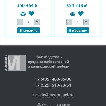
350 364 ₽
354 238 ₽
-
+
-
+
Количество
Количество
В корзину
В корзину
Производство и
продажа лабораторной
и медицинской мебели
+7 (495) 480-05-96
+7 (929) 519-73-51
sale@medmebel.ru
Смотреть на карте