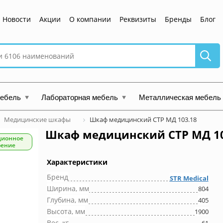
Новости
Акции
О компании
Реквизиты
Бренды
Блог
мебель
Лабораторная мебель
Металлическая мебель
Медицинские шкафы
Шкаф медицинский СТР МД 103.18
Шкаф медицинский СТР МД 10
ционное
рение
Характеристики
Бренд
STR Medical
Ширина, мм
804
Глубина, мм
405
Высота, мм
1900
Вес, кг