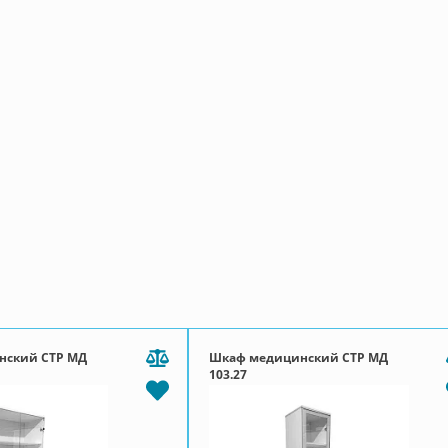
нский СТР МД
Шкаф медицинский СТР МД
103.27