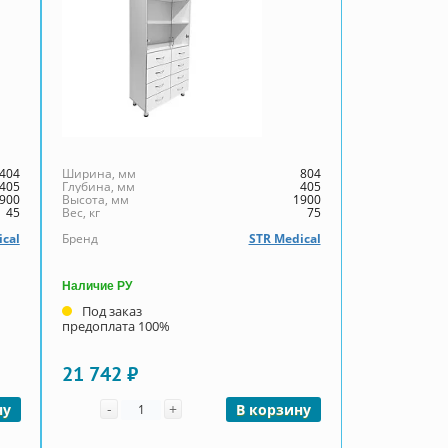
404
Ширина, мм
804
405
Глубина, мм
405
900
Высота, мм
1900
45
Вес, кг
75
ical
Бренд
STR Medical
Наличие РУ
Под заказ
предоплата 100%
21 742 ₽
Количество
-
+
ну
В корзину