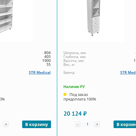
804
Ширина, мм
405
Глубина, мм
1900
Высота, мм
1
55
Вес, кг
STR Medical
Бренд
STR Med
Наличие РУ
Под заказ
00%
предоплата 100%
20 124 ₽
чество
Количество
+
-
+
В корзину
В корзи