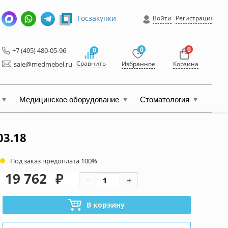
Госзакупки
Войти
Регистрация
0
0
+7 (495) 480-05-96
0
Сравнить
sale@medmebel.ru
Избранное
Корзина
Медицинское оборудование
Стоматология
3.18
Под заказ предоплата 100%
19 762
₽
В корзину