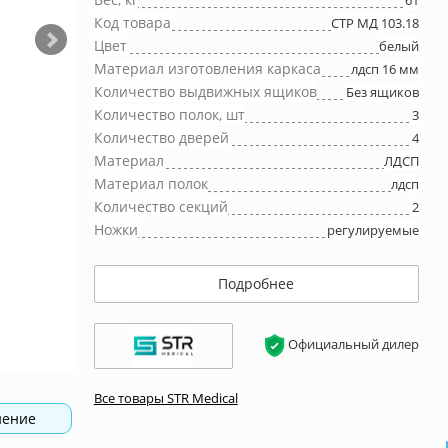
61
Код товара
СТР МД 103.18
Цвет
белый
Материал изготовления каркаса
лдсп 16 мм
Количество выдвижных ящиков
Без ящиков
Количество полок, шт
3
Количество дверей
4
Материал
ЛДСП
Материал полок
лдсп
Количество секций
2
Ножки
регулируемые
Подробнее
Официальный дилер
Все товары STR Medical
нение