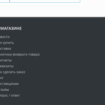
 МАГАЗИНЕ
овости
к купить
оставка
литика возврата товара
онтакты
еквизиты
к сделать заказ
ог
оставщикам
тзывы
прос / ответ