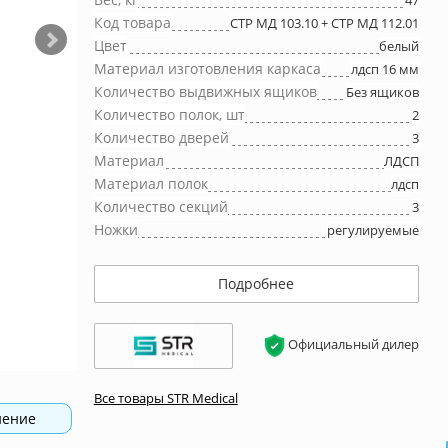
47
Код товара
СТР МД 103.10 + СТР МД 112.01
Цвет
белый
Материал изготовления каркаса
лдсп 16 мм
Количество выдвижных ящиков
Без ящиков
Количество полок, шт
2
Количество дверей
3
Материал
ЛДСП
Материал полок
лдсп
Количество секций
3
Ножки
регулируемые
Подробнее
Официальный дилер
Все товары STR Medical
нение