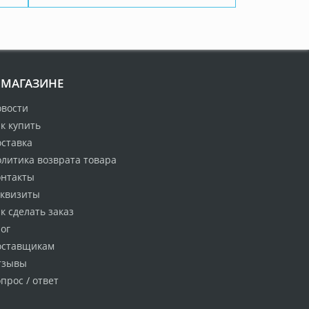
 МАГАЗИНЕ
овости
к купить
оставка
литика возврата товара
онтакты
еквизиты
к сделать заказ
ог
оставщикам
тзывы
прос / ответ