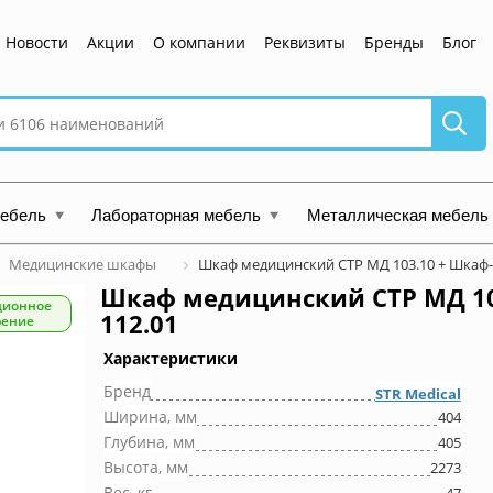
Новости
Акции
О компании
Реквизиты
Бренды
Блог
мебель
Лабораторная мебель
Металлическая мебель
Медицинские шкафы
Шкаф медицинский СТР МД 103.10 + Шкаф-
Шкаф медицинский СТР МД 10
ционное
112.01
рение
Характеристики
Бренд
STR Medical
Ширина, мм
404
Глубина, мм
405
Высота, мм
2273
Вес, кг