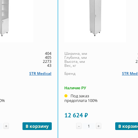
404
Ширина, мм
405
Глубина, мм
2273
Высота, мм
2
43
Вес, кг
STR Medical
Бренд
STR Med
Наличие РУ
Под заказ
00%
предоплата 100%
12 624 ₽
чество
Количество
+
-
+
В корзину
В корзи