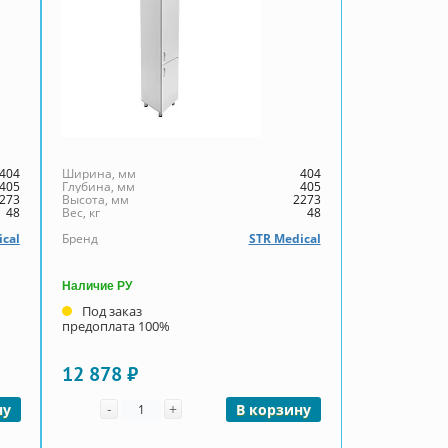
404
Ширина, мм
404
405
Глубина, мм
405
273
Высота, мм
2273
48
Вес, кг
48
ical
Бренд
STR Medical
Наличие РУ
Под заказ
предоплата 100%
12 878 ₽
Количество
-
+
ну
В корзину