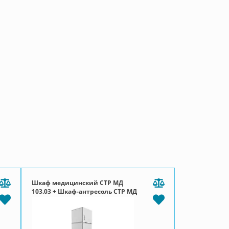
Шкаф медицинский СТР МД
103.03 + Шкаф-антресоль СТР МД
112.01