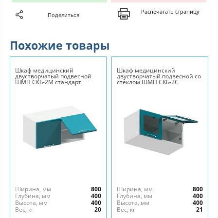
Распечатать страницу
Поделиться
Похожие товары
Шкаф медицинский
Шкаф медицинский
двустворчатый подвесной
двустворчатый подвесной со
ШМП СКБ-2М стандарт
стеклом ШМП СКБ-2С
стандарт
Ширина, мм
800
Ширина, мм
800
Глубина, мм
400
Глубина, мм
400
Высота, мм
400
Высота, мм
400
Вес, кг
20
Вес, кг
21