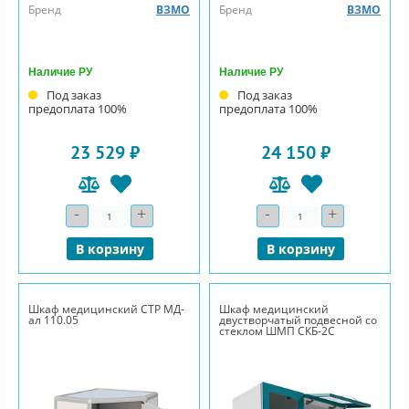
Бренд
ВЗМО
Бренд
ВЗМО
Наличие РУ
Наличие РУ
Под заказ
Под заказ
предоплата 100%
предоплата 100%
23 529 ₽
24 150 ₽
-
+
-
+
Количество
Количество
В корзину
В корзину
Шкаф медицинский СТР МД-
Шкаф медицинский
ал 110.05
двустворчатый подвесной со
стеклом ШМП СКБ-2С
стандарт плюс