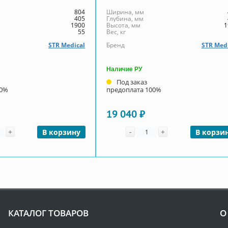
804
Ширина, мм
405
Глубина, мм
1900
Высота, мм
1
55
Вес, кг
STR Medical
Бренд
STR Med
Наличие РУ
Под заказ
00%
предоплата 100%
19 040 ₽
чество
Количество
+
-
+
В корзину
В корзи
КАТАЛОГ ТОВАРОВ
О