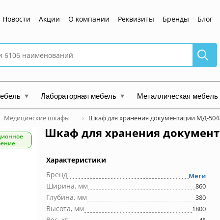
Новости
Акции
О компании
Реквизиты
Бренды
Блог
мебель
Лабораторная мебель
Металлическая мебель
Медицинские шкафы
Шкаф для хранения документации МД-504
Шкаф для хранения документ
ционное
рение
Характеристики
Бренд
Меги
Ширина, мм
860
Глубина, мм
380
Высота, мм
1800
Вес, кг