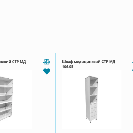
нский СТР МД
Шкаф медицинский СТР МД
106.05