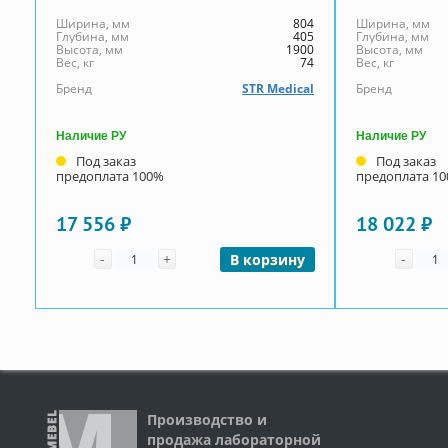
Ширина, мм
804
Ширина, мм
Глубина, мм
405
Глубина, мм
Высота, мм
1900
Высота, мм
Вес, кг
74
Вес, кг
Бренд
STR Medical
Бренд
Наличие РУ
Наличие РУ
Под заказ
Под заказ
предоплата 100%
предоплата 1
17 556 ₽
18 022 ₽
Количество
Коли
-
+
-
В корзину
Производство и
продажа лабораторной