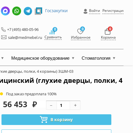
Госзакупки
Войти
Регистрация
0
0
+7 (495) 480-05-96
0
Сравнить
sale@medmebel.ru
Избранное
Корзина
Медицинское оборудование
Стоматология
хие дверцы, полки, 4 корзины) ЗШМ-03
цинский (глухие дверцы, полки, 4
Под заказ предоплата 100%
56 453
₽
В корзину