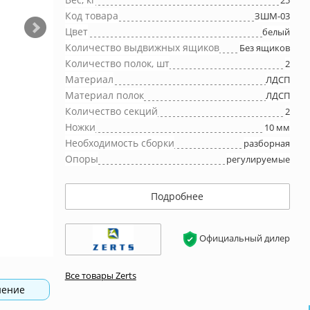
25
Код товара
ЗШМ-03
Цвет
белый
Количество выдвижных ящиков
Без ящиков
Количество полок, шт
2
Материал
ЛДСП
Материал полок
ЛДСП
Количество секций
2
Ножки
10 мм
Необходимость сборки
разборная
Опоры
регулируемые
Подробнее
Официальный дилер
Все товары Zerts
нение