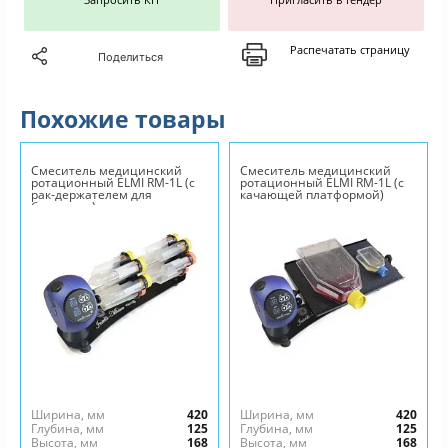
Распечатать страницу
Поделиться
Похожие товары
Смеситель медицинский
Смеситель медицинский
ротационный ELMI RM-1L (с
ротационный ELMI RM-1L (c
рак-держателем для
качающей платформой)
блоттинга)
Ширина, мм
420
Ширина, мм
420
Глубина, мм
125
Глубина, мм
125
Высота, мм
168
Высота, мм
168