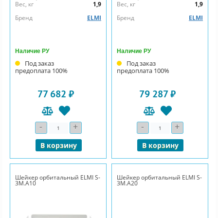
Вес, кг
1,9
Вес, кг
1,9
Бренд
ELMI
Бренд
ELMI
Наличие РУ
Наличие РУ
Под заказ
Под заказ
предоплата 100%
предоплата 100%
77 682 ₽
79 287 ₽
-
+
-
+
Количество
Количество
В корзину
В корзину
Шейкер орбитальный ELMI S-
Шейкер орбитальный ELMI S-
3M.A10
3M.A20