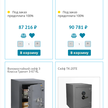
Под заказ
Под заказ
предоплата 100%
предоплата 100%
87 216 ₽
90 781 ₽
-
+
-
+
Количество
Количество
В корзину
В корзину
Взломостойкий сейф 3
Сейф ТК-20ТЕ
Класса Гранит 3-67 KL