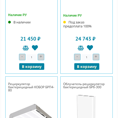
Наличие РУ
Наличие РУ
В наличии
Под заказ
предоплата 100%
21 450 ₽
24 743 ₽
-
+
-
+
Количество
Количество
В корзину
В корзину
Рециркулятор
Облучатель-рециркулятор
бактерицидный КОБОР БРП4-
бактерицидный БР6-300
80