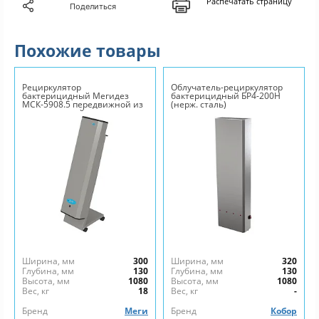
Распечатать страницу
Поделиться
Похожие товары
Рециркулятор
Облучатель-рециркулятор
бактерицидный Мегидез
бактерицидный БР4-200Н
МСК-5908.5 передвижной из
(нерж. сталь)
нержавеющей стали
Ширина, мм
300
Ширина, мм
320
Глубина, мм
130
Глубина, мм
130
Высота, мм
1080
Высота, мм
1080
Вес, кг
18
Вес, кг
-
Бренд
Меги
Бренд
Кобор