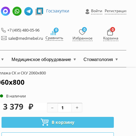
Госзакупки
Войти
Регистрация
0
0
+7 (495) 480-05-96
0
Сравнить
sale@medmebel.ru
Избранное
Корзина
Медицинское оборудование
Стоматология
ллажа СК и СКУ 2060x800
060x800
В наличии
3 379
₽
В корзину