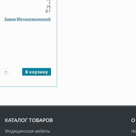
1
75
0.1
Завод Металлоизделий
чество
+
В корзину
КАТАЛОГ ТОВАРОВ
О
Медицинская мебель
Н