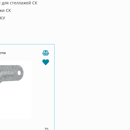
для стеллажей СК
жи СК
СКУ
сти
75