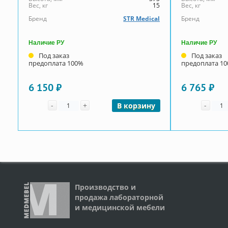
Вес, кг
15
Вес, кг
Бренд
STR Medical
Бренд
Наличие РУ
Наличие РУ
Под заказ
Под заказ
предоплата 100%
предоплата 1
6 150 ₽
6 765 ₽
Количество
Коли
-
+
-
В корзину
Производство и
продажа лабораторной
и медицинской мебели