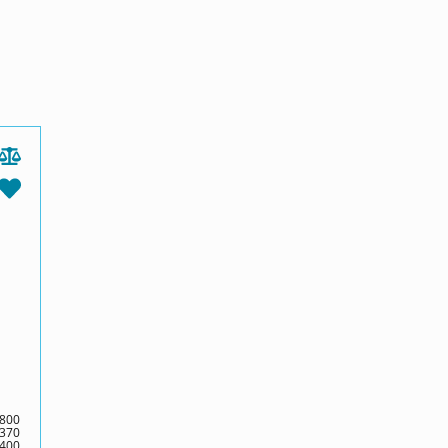
800
370
400