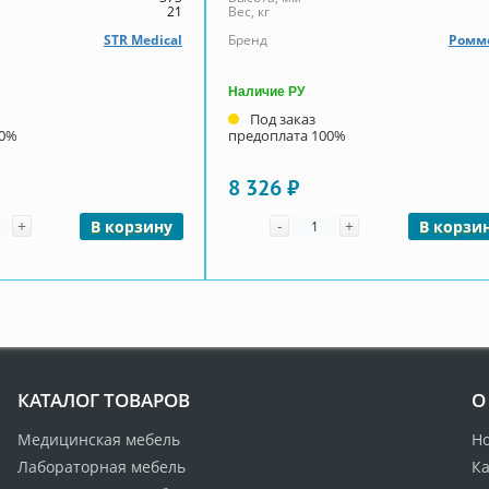
21
Вес, кг
STR Medical
Бренд
Ромм
Наличие РУ
Под заказ
00%
предоплата 100%
8 326 ₽
чество
Количество
+
-
+
В корзину
В корзи
КАТАЛОГ ТОВАРОВ
О
Медицинская мебель
Н
Лабораторная мебель
Ка