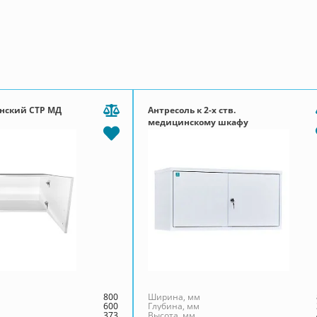
нский СТР МД
Антресоль к 2-х ств.
медицинскому шкафу
800
Ширина, мм
600
Глубина, мм
373
Высота, мм