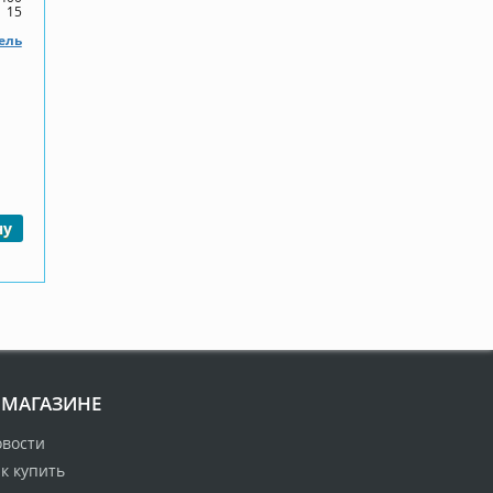
15
ель
ну
 МАГАЗИНЕ
овости
к купить