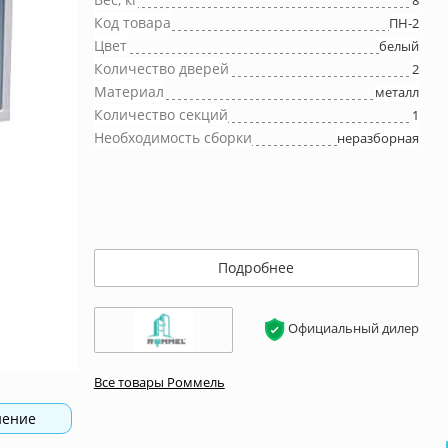
8
Код товара
ПН-2
Цвет
белый
Количество дверей
2
Материал
металл
Количество секций
1
Необходимость сборки
неразборная
Подробнее
Официальный дилер
Все товары Роммель
нение