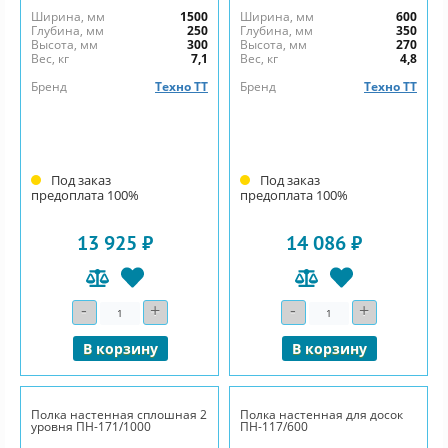
Ширина, мм
1500
Ширина, мм
600
Глубина, мм
250
Глубина, мм
350
Высота, мм
300
Высота, мм
270
Вес, кг
7,1
Вес, кг
4,8
Бренд
Техно ТТ
Бренд
Техно ТТ
Под заказ
Под заказ
предоплата 100%
предоплата 100%
13 925 ₽
14 086 ₽
-
+
-
+
Количество
Количество
В корзину
В корзину
Полка настенная сплошная 2
Полка настенная для досок
уровня ПН-171/1000
ПН-117/600