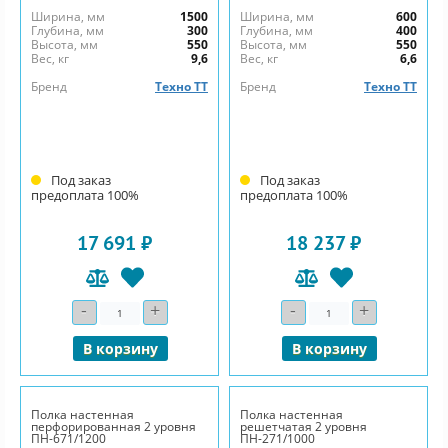
Ширина, мм
1500
Ширина, мм
600
Глубина, мм
300
Глубина, мм
400
Высота, мм
550
Высота, мм
550
Вес, кг
9,6
Вес, кг
6,6
Бренд
Техно ТТ
Бренд
Техно ТТ
Под заказ
Под заказ
предоплата 100%
предоплата 100%
17 691 ₽
18 237 ₽
-
+
-
+
Количество
Количество
В корзину
В корзину
Полка настенная
Полка настенная
перфорированная 2 уровня
решетчатая 2 уровня
ПН-671/1200
ПН-271/1000