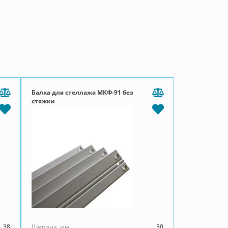
Балка для стеллажа МКФ-91 без
стяжки
38
Ширина, мм
30