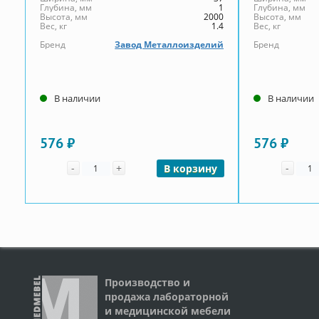
Глубина, мм
1
Глубина, мм
Высота, мм
2000
Высота, мм
Вес, кг
1.4
Вес, кг
Бренд
Завод Металлоизделий
Бренд
В наличии
В наличии
576 ₽
576 ₽
Количество
Коли
-
+
-
В корзину
Производство и
продажа лабораторной
и медицинской мебели