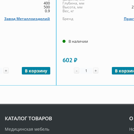
400
Глубина, мм
500
Высота, мм
2
0.9
Вес, кг
Завод Металлоизделий
Бренд
Прак
В наличии
602 ₽
чество
Количество
+
-
+
В корзину
В корзи
КАТАЛОГ ТОВАРОВ
О
Медицинская мебель
Н