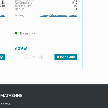
38
Глубина, мм
910
750
Высота, мм
90
1
Вес, кг
1
тик
Бренд
Завод Металлоизделий
В наличии
609 ₽
Количество
-
+
ну
В корзину
 МАГАЗИНЕ
овости