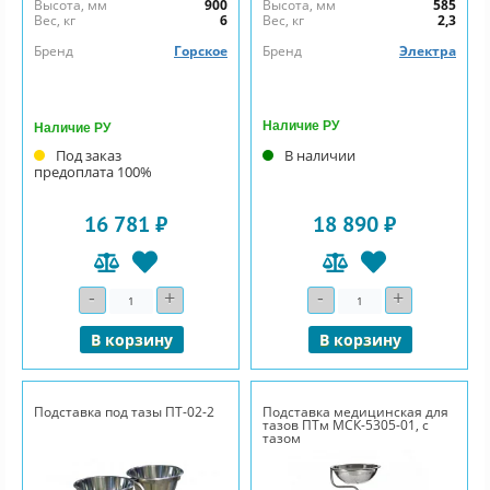
Высота, мм
900
Высота, мм
585
Вес, кг
6
Вес, кг
2,3
Бренд
Горское
Бренд
Электра
Наличие РУ
Наличие РУ
Под заказ
В наличии
предоплата 100%
16 781 ₽
18 890 ₽
-
+
-
+
Количество
Количество
В корзину
В корзину
Подставка под тазы ПТ-02-2
Подставка медицинская для
тазов ПТм МСК-5305-01, с
тазом