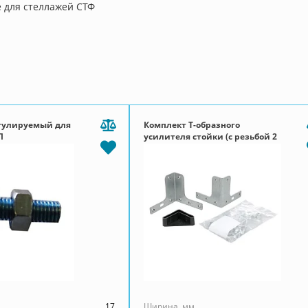
для стеллажей СТФ
гулируемый для
Комплект T-образного
Л
усилителя стойки (с резьбой 2
шт.+ подпятник пластиковый 1
шт.)
17
Ширина, мм