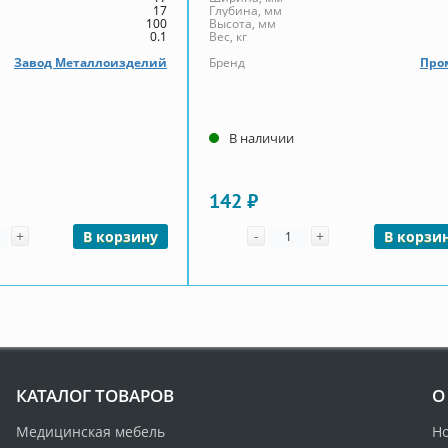
17
Глубина, мм
100
Высота, мм
0.1
Вес, кг
Завод Металлоизделий
Бренд
Про
В наличии
142 ₽
чество
Количество
+
-
+
В корзину
В корзи
КАТАЛОГ ТОВАРОВ
О
Медицинская мебель
Н