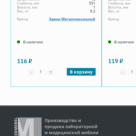
Глубина, мм
551
Глубина, мм
Высота, мм
1
Высота, мм
Вес, кг
0.2
Вес, кг
Бренд
Завод Металлоизделий
Бренд
В наличии
В наличии
116 ₽
119 ₽
Количество
Коли
-
+
-
В корзину
Производство и
продажа лабораторной
и медицинской мебели