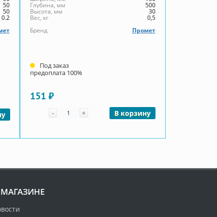
50
Глубина, мм
500
50
Высота, мм
30
0.2
Вес, кг
0,5
мет
Бренд
Промет
Под заказ
предоплата 100%
151 ₽
Количество
-
+
В корзину
ну
 МАГАЗИНЕ
овости