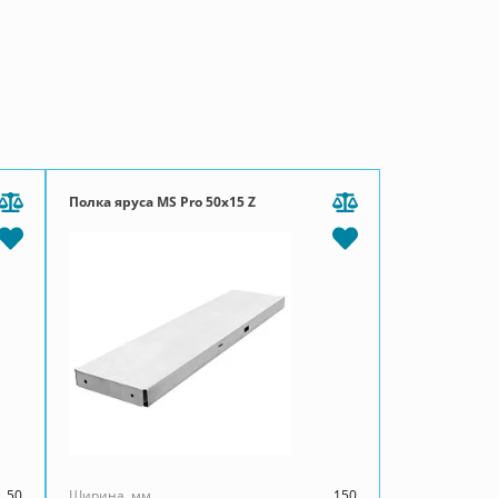
Полка яруса MS Pro 50х15 Z
50
Ширина, мм
150