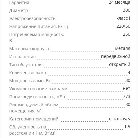
24 месяца
Гарантия
300
Диаметр
класс i
Электробезопасность
220\50
Напряжение питания, В\ Гц
250
Потребляемая мощность,
Вт
металл
Материал корпуса
передвижной
Исполнение
открытый
Тип облучателя
4
Количество ламп
30
Мощность ламп, Вт
нет
Укомплектование лампами
773
Производительность, м³\ч
80
Рекомендуемый объем
помещения, м³
i, ii, iii, iv, v
Категории помещений
1.5
Облученность на
расстоянии 1 м, Вт\м²