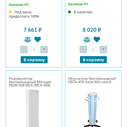
Наличие РУ
Наличие РУ
Под заказ
В наличии
предоплата 100%
7 661 ₽
8 020 ₽
-
+
-
+
Количество
Количество
В корзину
В корзину
Рециркулятор
Облучатель бактерицидный
бактерицидный Мегидез
ОБПе-450 Азов (без ламп)
РБОВ 908-МСК (МСК-908)