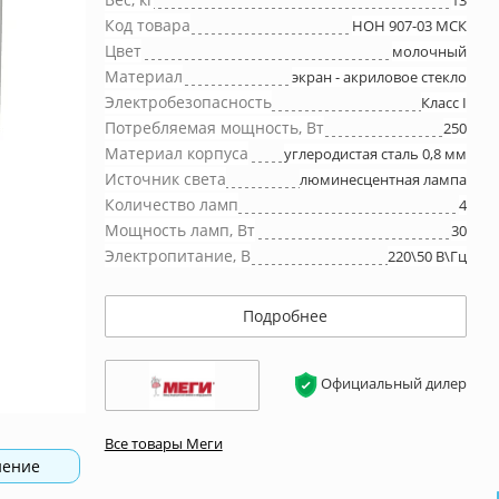
13
Код товара
НОН 907-03 МСК
Цвет
молочный
Материал
экран - акриловое стекло
Электробезопасность
Класс I
Потребляемая мощность, Вт
250
Материал корпуса
углеродистая сталь 0,8 мм
Источник света
люминесцентная лампа
Количество ламп
4
Мощность ламп, Вт
30
Электропитание, В
220\50 В\Гц
Подробнее
Официальный дилер
Все товары Меги
нение