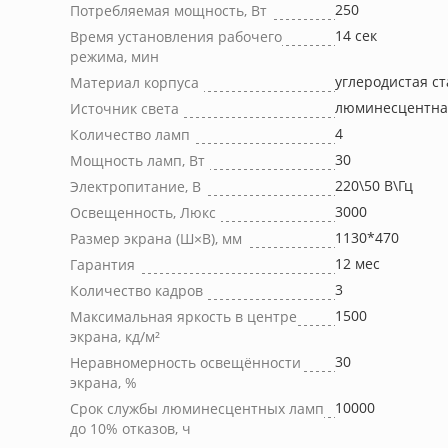
250
Потребляемая мощность, Вт
14 сек
Время установления рабочего
режима, мин
углеродистая ст
Материал корпуса
люминесцентна
Источник света
4
Количество ламп
30
Мощность ламп, Вт
220\50 В\Гц
Электропитание, В
3000
Освещенность, Люкс
1130*470
Размер экрана (Ш×В), мм
12 мес
Гарантия
3
Количество кадров
1500
Максимальная яркость в центре
экрана, кд/м²
30
Неравномерность освещённости
экрана, %
10000
Срок службы люминесцентных ламп
до 10% отказов, ч