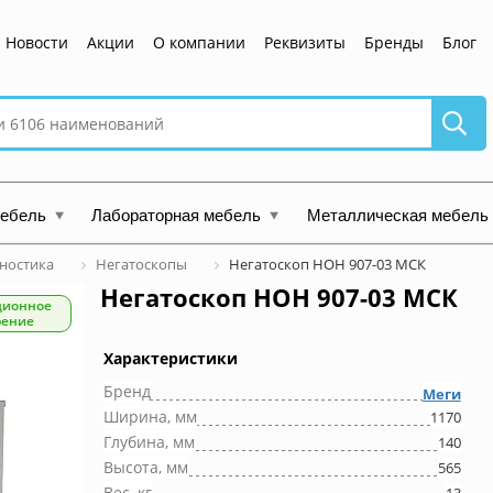
Новости
Акции
О компании
Реквизиты
Бренды
Блог
мебель
Лабораторная мебель
Металлическая мебель
ностика
Негатоскопы
Негатоскоп НОН 907-03 МСК
Негатоскоп НОН 907-03 МСК
ционное
рение
Характеристики
Бренд
Меги
Ширина, мм
1170
Глубина, мм
140
Высота, мм
565
Вес, кг