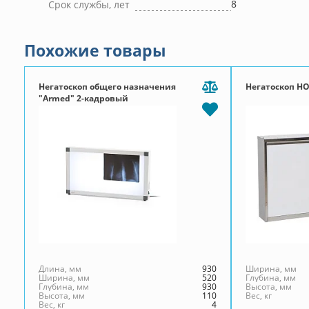
8
Срок службы, лет
Похожие товары
Негатоскоп общего назначения
Негатоскоп НО
"Armed" 2-кадровый
Длина, мм
930
Ширина, мм
Ширина, мм
520
Глубина, мм
Глубина, мм
930
Высота, мм
Высота, мм
110
Вес, кг
Вес, кг
4