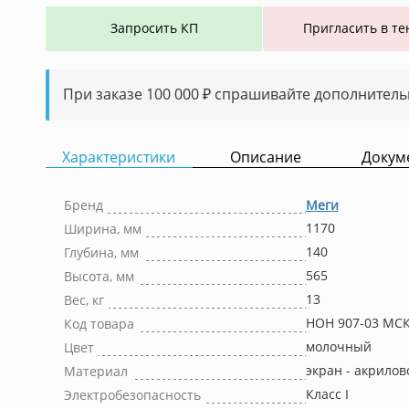
Запросить КП
Пригласить в те
При заказе 100 000 ₽ спрашивайте дополнитель
Характеристики
Описание
Докум
Бренд
Меги
1170
Ширина, мм
140
Глубина, мм
565
Высота, мм
13
Вес, кг
НОН 907-03 МС
Код товара
молочный
Цвет
экран - акрилов
Материал
Класс I
Электробезопасность