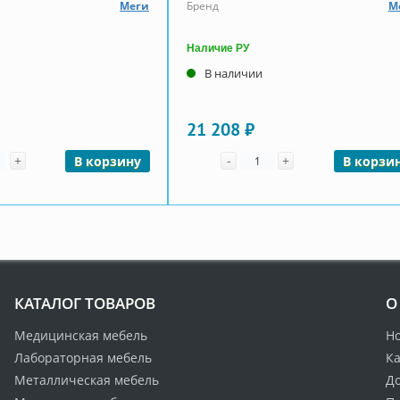
Меги
Бренд
М
Наличие РУ
В наличии
21 208 ₽
чество
Количество
+
-
+
В корзину
В корзи
КАТАЛОГ ТОВАРОВ
О
Медицинская мебель
Н
Лабораторная мебель
Ка
Металлическая мебель
Д