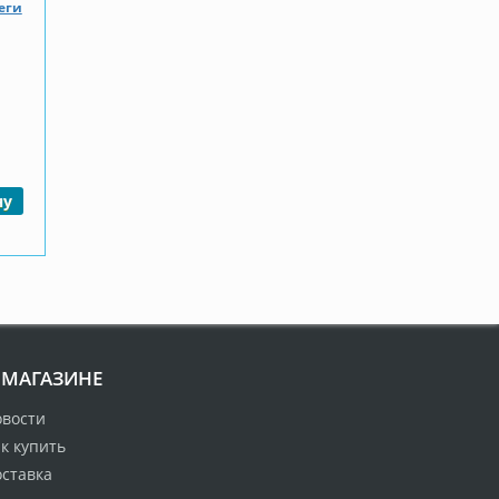
еги
ну
 МАГАЗИНЕ
овости
к купить
оставка