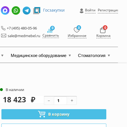
Госзакупки
Войти
Регистрация
0
0
+7 (495) 480-05-96
0
Сравнить
sale@medmebel.ru
Избранное
Корзина
Медицинское оборудование
Стоматология
В наличии
18 423
₽
В корзину