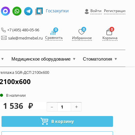
Госзакупки
Войти
Регистрация
0
0
+7 (495) 480-05-96
0
Сравнить
sale@medmebel.ru
Избранное
Корзина
Медицинское оборудование
Стоматология
теллажа SGR-ДСП 2100x600
2100x600
В наличии
1 536
₽
В корзину