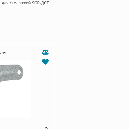
 для стеллажей SGR-ДСП
сти
75