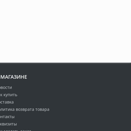
 МАГАЗИНЕ
овости
к купить
оставка
литика возврата товара
онтакты
еквизиты