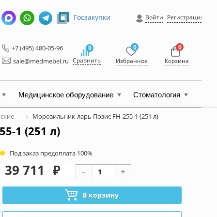
Госзакупки
Войти
Регистрация
0
0
+7 (495) 480-05-96
0
Сравнить
sale@medmebel.ru
Избранное
Корзина
Медицинское оборудование
Стоматология
ские
Морозильник-ларь Позис FH-255-1 (251 л)
5-1 (251 л)
Под заказ предоплата 100%
39 711
₽
В корзину