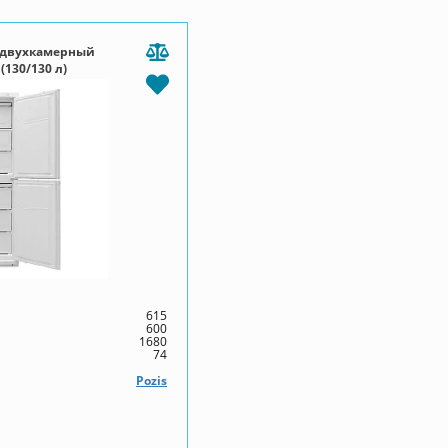
 двухкамерный
(130/130 л)
615
600
1680
74
Pozis