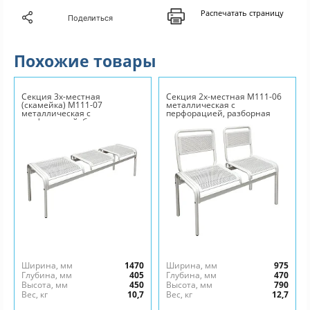
Распечатать страницу
Поделиться
Похожие товары
Секция 3х-местная
Секция 2х-местная М111-06
(скамейка) М111-07
металлическая с
металлическая с
перфорацией, разборная
перфорацией, без спинок
Ширина, мм
1470
Ширина, мм
975
Глубина, мм
405
Глубина, мм
470
Высота, мм
450
Высота, мм
790
Вес, кг
10,7
Вес, кг
12,7