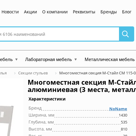
Новости
Акции
О компании
Реквизиты
Бренды
Блог
мебель
Лабораторная мебель
Металлическая мебель
улья
Секции стульев
Многоместная секция М-Стайл СМ 115-0
Многоместная секция М-Стайл
алюминиевая (3 места, металл
Характеристики
Бренд
NoName
Ширина, мм
1430
Глубина, мм
535
Высота, мм
810
Вес, кг