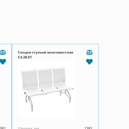
Секция стульев многоместная
С4.38.01
382
Ширина, мм
1382