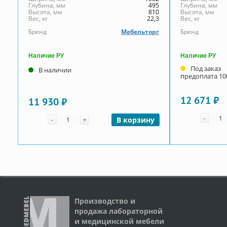
Глубина, мм
495
Глубина, мм
Высота, мм
810
Высота, мм
Вес, кг
22,3
Вес, кг
Бренд
Мебельторг
Бренд
Наличие РУ
Наличие РУ
Под заказ
В наличии
предоплата 1
12 671 ₽
11 930 ₽
Коли
Количество
-
-
+
В корзину
Производство и
продажа лабораторной
и медицинской мебели