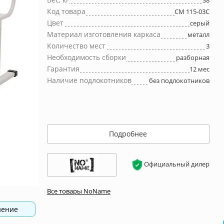
38
Код товара
СМ 115-03С
Цвет
серый
Материал изготовления каркаса
металл
Количество мест
3
Необходимость сборки
разборная
Гарантия
12 мес
Наличие подлокотников
без подлокотников
Подробнее
Официальный дилер
Все товары NoName
нение