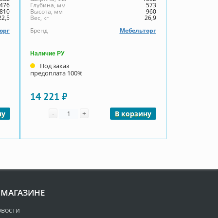
476
Глубина, мм
573
810
Высота, мм
960
22,5
Вес, кг
26,9
орг
Бренд
Мебельторг
Наличие РУ
Под заказ
предоплата 100%
14 221 ₽
Количество
-
+
ну
В корзину
 МАГАЗИНЕ
овости