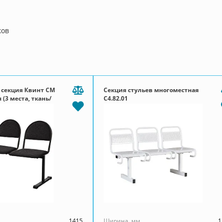
ков
 секция Квинт СМ
Секция стульев многоместная
 (3 места, ткань/
С4.82.01
1415
Ширина, мм
1