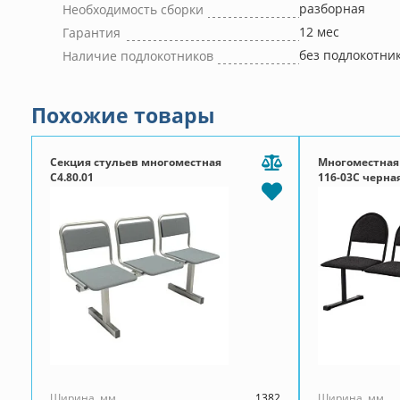
разборная
Необходимость сборки
12 мес
Гарантия
без подлокотни
Наличие подлокотников
Похожие товары
Секция стульев многоместная
Многоместная
С4.80.01
116-03C черная
металл)
Ширина, мм
1382
Ширина, мм