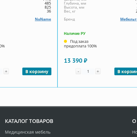
485
Глубина, мм
825
Высота, мм
36
Вес, кг
NoName
Бренд
Мебельт
Наличие РУ
Под заказ
00%
предоплата 100%
13 390 ₽
чество
Количество
+
-
+
В корзину
В корзи
КАТАЛОГ ТОВАРОВ
О
Медицинская мебель
Н