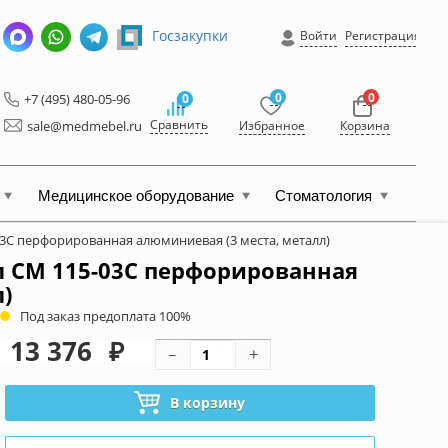
Госзакупки
Войти
Регистрация
0
0
+7 (495) 480-05-96
0
Сравнить
sale@medmebel.ru
Избранное
Корзина
Медицинское оборудование
Стоматология
3С перфорированная алюминиевая (3 места, металл)
 СМ 115-03С перфорированная
)
Под заказ предоплата 100%
13 376
₽
В корзину