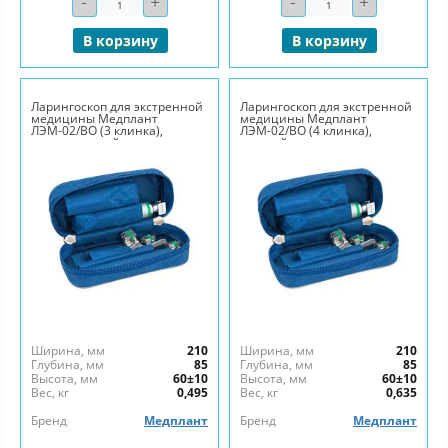
-
+
-
+
В корзину
В корзину
Ларингоскоп для экстренной
Ларингоскоп для экстренной
медицины Медплант
медицины Медплант
ЛЭМ-02/ВО (3 клинка),
ЛЭМ-02/ВО (4 клинка),
неонатальный
детский
Ширина, мм
210
Ширина, мм
210
Глубина, мм
85
Глубина, мм
85
Высота, мм
60±10
Высота, мм
60±10
Вес, кг
0,495
Вес, кг
0,635
Бренд
Медплант
Бренд
Медплант