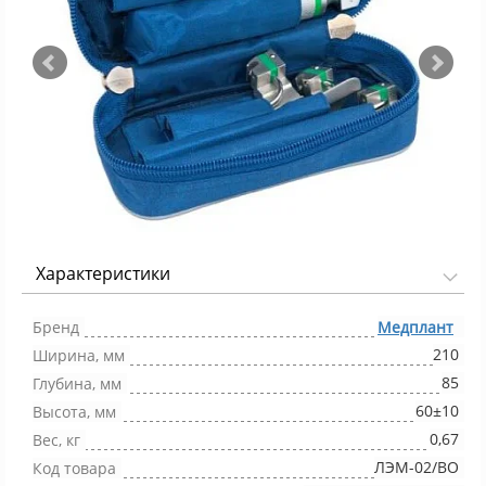
Характеристики
Фото 1/3
Бренд
Медплант
210
Ширина, мм
85
Глубина, мм
60±10
Высота, мм
0,67
Вес, кг
ЛЭМ-02/ВО
Код товара