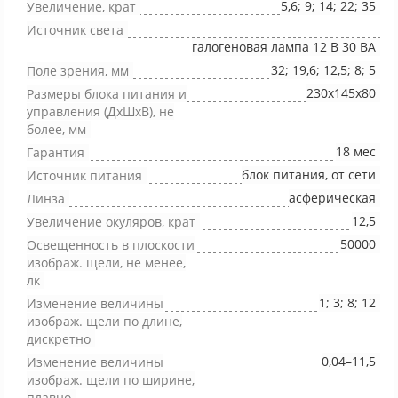
5,6; 9; 14; 22; 35
Увеличение, крат
Источник света
галогеновая лампа 12 В 30 ВА
32; 19,6; 12,5; 8; 5
Поле зрения, мм
230х145х80
Размеры блока питания и
управления (ДхШхВ), не
более, мм
18 мес
Гарантия
блок питания, от сети
Источник питания
асферическая
Линза
12,5
Увеличение окуляров, крат
50000
Освещенность в плоскости
изображ. щели, не менее,
лк
1; 3; 8; 12
Изменение величины
изображ. щели по длине,
дискретно
0,04–11,5
Изменение величины
изображ. щели по ширине,
плавно