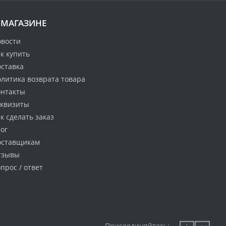
 МАГАЗИНЕ
овости
к купить
оставка
литика возврата товара
онтакты
еквизиты
к сделать заказ
ог
оставщикам
тзывы
прос / ответ
Присоединяйтесь: