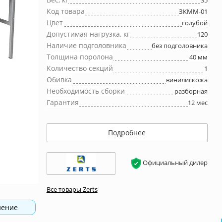
35
Код товара
ЗКММ-01
Цвет
голубой
Допустимая нагрузка, кг
120
Наличие подголовника
без подголовника
Толщина поролона
40 мм
Количество секций
1
Обивка
винилискожа
Необходимость сборки
разборная
Гарантия
12 мес
Подробнее
Официальный дилер
Все товары Zerts
нение