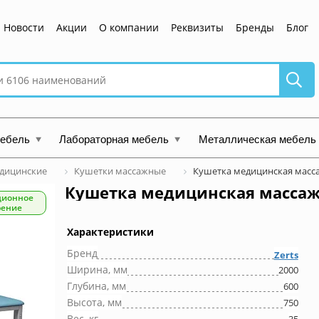
Новости
Акции
О компании
Реквизиты
Бренды
Блог
мебель
Лабораторная мебель
Металлическая мебель
дицинские
Кушетки массажные
Кушетка медицинская масс
Кушетка медицинская масса
ционное
рение
Характеристики
Бренд
Zerts
Ширина, мм
2000
Глубина, мм
600
Высота, мм
750
Вес, кг