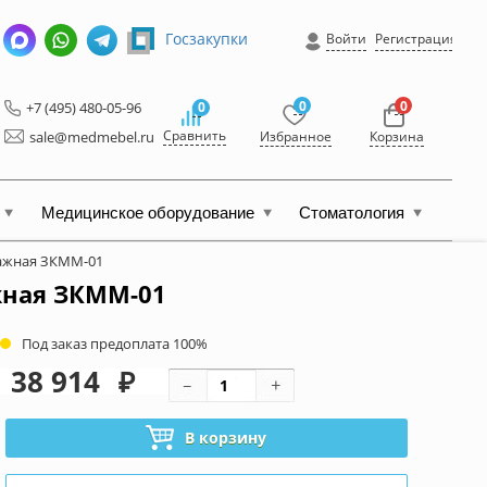
Госзакупки
Войти
Регистрация
0
0
+7 (495) 480-05-96
0
Сравнить
sale@medmebel.ru
Избранное
Корзина
Медицинское оборудование
Стоматология
ажная ЗКММ-01
жная ЗКММ-01
Под заказ предоплата 100%
38 914
₽
В корзину