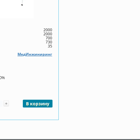
2000
2000
700
730
35
МедИнжиниринг
00%
чество
+
В корзину