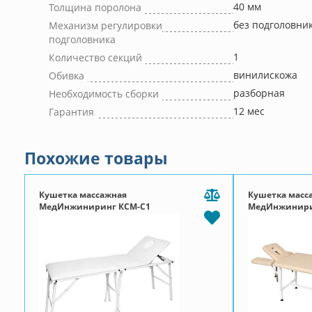
40 мм
Толщина поролона
без подголовни
Механизм регулировки
подголовника
1
Количество секций
винилискожа
Обивка
разборная
Необходимость сборки
12 мес
Гарантия
Похожие товары
Кушетка массажная
Кушетка масс
МедИнжиниринг КСМ-С1
МедИнжинири