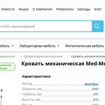
Новости
Акции
О компании
Реквизиты
Бренды
Блог
мебель
Лабораторная мебель
Металлическая мебель
дицинские
Кровати функциональные
Кровать механическая
Кровать механическая Med-Mo
ционное
рение
Характеристики
Бренд
Med-Mos
Ширина, мм
2040
Глубина, мм
970
Высота, мм
870
Вес, кг