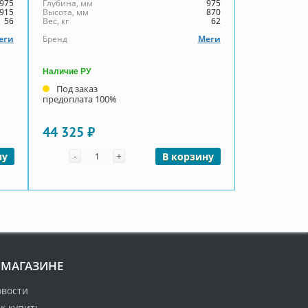
975
Глубина, мм
975
915
Высота, мм
870
56
Вес, кг
62
еги
Бренд
Меги
Наличие РУ
Под заказ
предоплата 100%
44 325 ₽
Количество
-
+
ну
В корзину
 МАГАЗИНЕ
овости
к купить