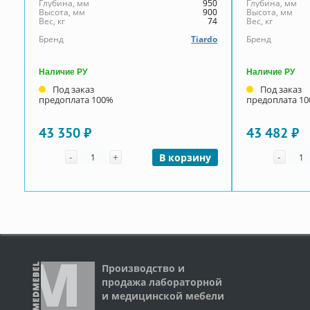
Глубина, мм
950
Глубина, мм
Высота, мм
900
Высота, мм
Вес, кг
74
Вес, кг
Бренд
Tiardo
Бренд
Наличие РУ
Наличие РУ
Под заказ
Под заказ
предоплата 100%
предоплата 1
43 350 ₽
43 482 ₽
Количество
Коли
-
+
-
В корзину
Производство и
продажа лабораторной
и медицинской мебели