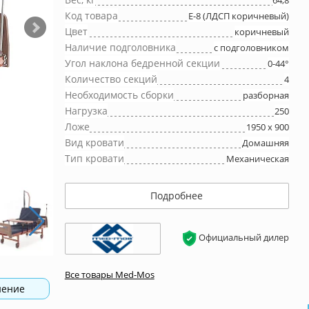
64,8
Код товара
Е-8 (ЛДСП коричневый)
Цвет
коричневый
Наличие подголовника
с подголовником
Угол наклона бедренной секции
0-44°
Количество секций
4
Необходимость сборки
разборная
Нагрузка
250
Ложе
1950 х 900
Вид кровати
Домашняя
Тип кровати
Механическая
Подробнее
Официальный дилер
Все товары Med-Mos
нение