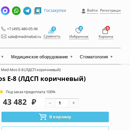
Госзакупки
Войти
Регистрация
0
0
+7 (495) 480-05-96
0
Сравнить
sale@medmebel.ru
Избранное
Корзина
Медицинское оборудование
Стоматология
 Med-Mos Е-8 (ЛДСП коричневый)
s Е-8 (ЛДСП коричневый)
Под заказ предоплата 100%
43 482
₽
В корзину