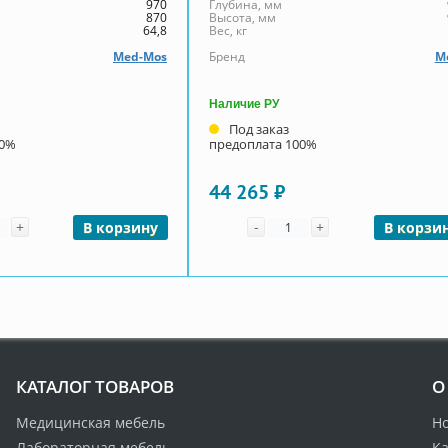
970
Глубина, мм
870
Высота, мм
64,8
Вес, кг
Med-Mos
Бренд
М
Наличие РУ
Под заказ
00%
предоплата 100%
44 265 ₽
чество
Количество
+
-
+
В корзину
В корзи
КАТАЛОГ ТОВАРОВ
О
Медицинская мебель
Н
Лабораторная мебель
Ка