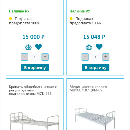
Наличие РУ
Наличие РУ
Под заказ
Под заказ
предоплата 100%
предоплата 100%
15 000 ₽
15 048 ₽
-
+
-
+
Количество
Количество
В корзину
В корзину
Кровать общебольничная с
Медицинская кровать
регулируемым
MB100.1.0.1 (KM-09)
подголовником МСК-111