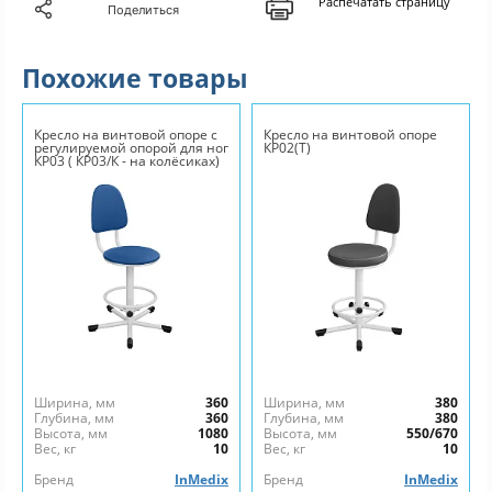
Распечатать страницу
Поделиться
Похожие товары
Кресло на винтовой опоре с
Кресло на винтовой опоре
регулируемой опорой для ног
КР02(Т)
КР03 ( КР03/К - на колёсиках)
Ширина, мм
360
Ширина, мм
380
Глубина, мм
360
Глубина, мм
380
Высота, мм
1080
Высота, мм
550/670
Вес, кг
10
Вес, кг
10
Бренд
InMedix
Бренд
InMedix