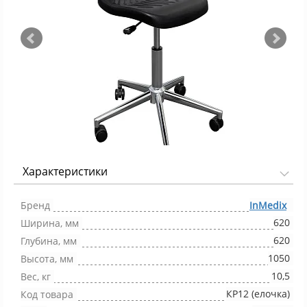
Характеристики
Фото 1/4
Бренд
InMedix
620
Ширина, мм
620
Глубина, мм
1050
Высота, мм
10,5
Вес, кг
КР12 (елочка)
Код товара