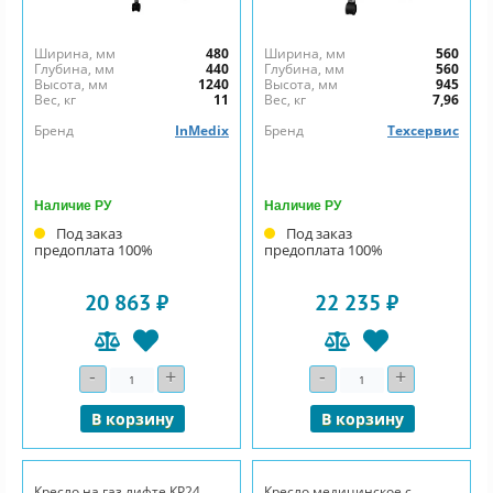
Ширина, мм
480
Ширина, мм
560
Глубина, мм
440
Глубина, мм
560
Высота, мм
1240
Высота, мм
945
Вес, кг
11
Вес, кг
7,96
Бренд
InMedix
Бренд
Техсервис
Наличие РУ
Наличие РУ
Под заказ
Под заказ
предоплата 100%
предоплата 100%
20 863 ₽
22 235 ₽
-
+
-
+
Количество
Количество
В корзину
В корзину
Кресло на газ лифте КР24
Кресло медицинское с