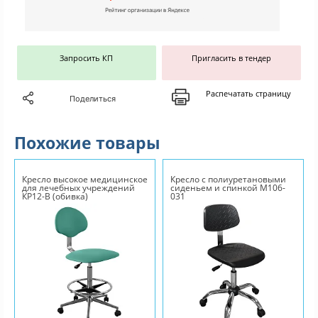
Запросить КП
Пригласить в тендер
Распечатать страницу
Поделиться
Похожие товары
Кресло высокое медицинское
Кресло с полиуретановыми
для лечебных учреждений
сиденьем и спинкой М106-
КР12-В (обивка)
031