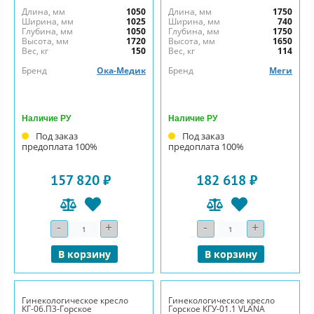
Длина, мм
1050
Длина, мм
1750
Ширина, мм
1025
Ширина, мм
740
Глубина, мм
1050
Глубина, мм
1750
Высота, мм
1720
Высота, мм
1650
Вес, кг
150
Вес, кг
114
Бренд
Ока-Медик
Бренд
Меги
Наличие РУ
Наличие РУ
Под заказ
Под заказ
предоплата 100%
предоплата 100%
157 820 ₽
182 618 ₽
-
+
-
+
Количество
Количество
В корзину
В корзину
Гинекологическое кресло
Гинекологическое кресло
КГ-06.П3-Горское
Горское КГУ-01.1 VLANA