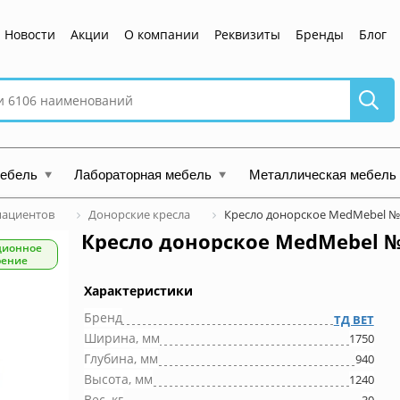
Новости
Акции
О компании
Реквизиты
Бренды
Блог
мебель
Лабораторная мебель
Металлическая мебель
пациентов
Донорские кресла
Кресло донорское MedMebel №
Кресло донорское MedMebel №
ционное
рение
Характеристики
Бренд
ТД ВЕТ
Ширина, мм
1750
Глубина, мм
940
Высота, мм
1240
Вес, кг