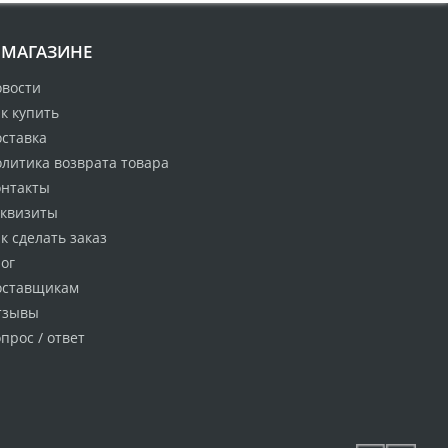
 МАГАЗИНЕ
овости
к купить
оставка
литика возврата товара
онтакты
еквизиты
к сделать заказ
ог
оставщикам
тзывы
прос / ответ