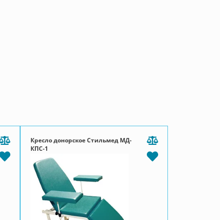
Кресло донорское Стильмед МД-
КПС-1