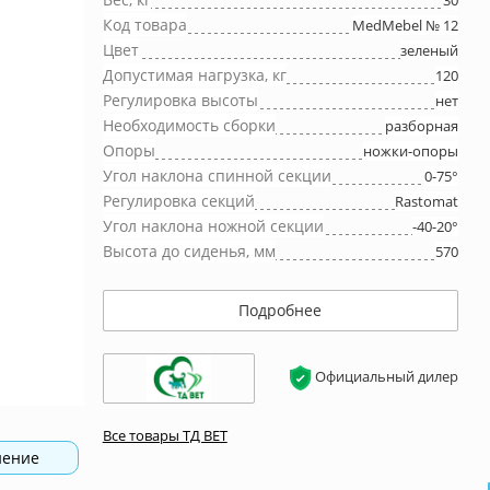
30
Код товара
MedMebel № 12
Цвет
зеленый
Допустимая нагрузка, кг
120
Регулировка высоты
нет
Необходимость сборки
разборная
Опоры
ножки-опоры
Угол наклона спинной секции
0-75°
Регулировка секций
Rastomat
Угол наклона ножной секции
-40-20°
Высота до сиденья, мм
570
Подробнее
Официальный дилер
Все товары ТД ВЕТ
нение