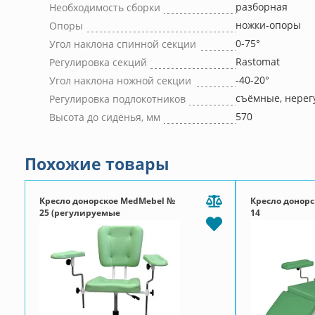
разборная
Необходимость сборки
ножки-опоры
Опоры
0-75°
Угол наклона спинной секции
Rastomat
Регулировка секций
-40-20°
Угол наклона ножной секции
съёмные, нере
Регулировка подлокотников
570
Высота до сиденья, мм
Похожие товары
Кресло донорское MedMebel №
Кресло донор
25 (регулируемые
14
подлокотники)