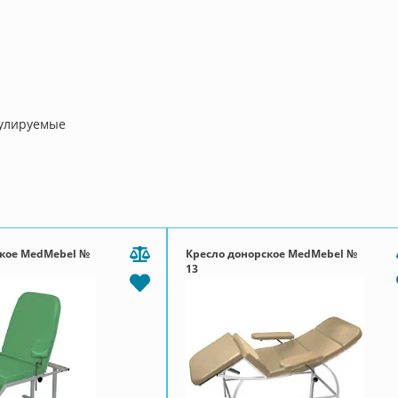
гулируемые
ское MedMebel №
Кресло донорское MedMebel №
13