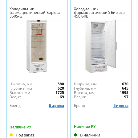
Холодильник
Холодильник
фармацевтический Бирюса
фармацевтический Бирюса
350S-G
450K-RB
Ширина, мм
580
Ширина, мм
670
Глубина, мм
620
Глубина, мм
645
Высота, мм
1725
Высота, мм
1995
Вес, кг
69
Вес, кг
97
Бренд
Бирюса
Бренд
Бирюса
Наличие РУ
Наличие РУ
Под заказ
В наличии