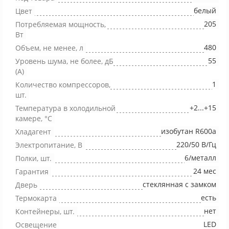
белый
Цвет
205
Потребляемая мощность,
Вт
480
Объем, не менее, л
55
Уровень шума, не более, дБ
(А)
1
Количество компрессоров,
шт.
+2...+15
Температура в холодильной
камере, °С
изобутан R600a
Хладагент
220/50 В/Гц
Электропитание, В
6/металл
Полки, шт.
24 мес
Гарантия
стеклянная с замком
Дверь
есть
Термокарта
нет
Контейнеры, шт.
LED
Освещение