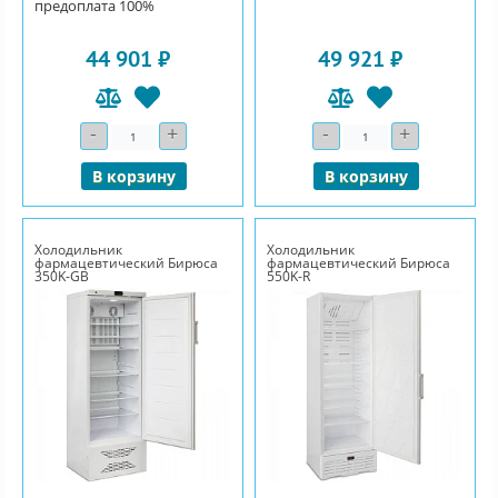
предоплата 100%
44 901 ₽
49 921 ₽
-
+
-
+
Количество
Количество
В корзину
В корзину
Холодильник
Холодильник
фармацевтический Бирюса
фармацевтический Бирюса
350K-GB
550K-R