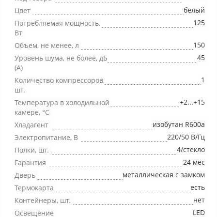
белый
Цвет
125
Потребляемая мощность,
Вт
150
Объем, не менее, л
45
Уровень шума, не более, дБ
(А)
1
Количество компрессоров,
шт.
+2...+15
Температура в холодильной
камере, °С
изобутан R600a
Хладагент
220/50 В/Гц
Электропитание, В
4/стекло
Полки, шт.
24 мес
Гарантия
металлическая с замком
Дверь
есть
Термокарта
нет
Контейнеры, шт.
LED
Освещение