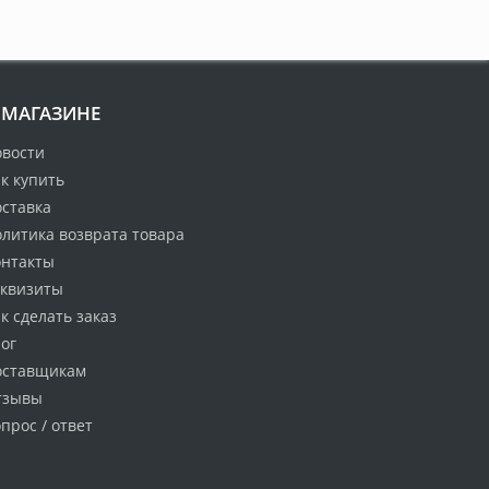
 МАГАЗИНЕ
овости
к купить
оставка
литика возврата товара
онтакты
еквизиты
к сделать заказ
ог
оставщикам
тзывы
прос / ответ