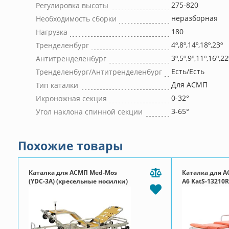
275-820
Регулировка высоты
неразборная
Необходимость сборки
180
Нагрузка
4º,8º,14º,18º,23º
Тренделенбург
3º,5º,9º,11º,16º,22
Антитренделенбург
Есть/Есть
Тренделенбург/Антитренделенбург
Для АСМП
Тип каталки
0-32°
Икроножная секция
3-65°
Угол наклона спинной секции
Похожие товары
Каталка для АСМП Med-Mos
Каталка для 
(YDC-3A) (кресельные носилки)
А6 KatS-13210R
(СП-10) АВТОЛОДИНГ