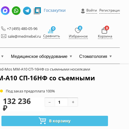
Госзакупки
Войти
Регистрация
0
0
+7 (495) 480-05-96
0
Сравнить
sale@medmebel.ru
Избранное
Корзина
Медицинское оборудование
Стоматология
ed-Mos ММ-А10 СП-16НФ со съемными носилками
М-А10 СП-16НФ со съемными
Под заказ предоплата 100%
132 236
₽
В корзину