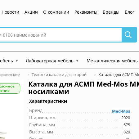
Новости
Акции
О компании
Реквизиты
Бренды
Блог
мебель
Лабораторная мебель
Металлическая мебель
дицинские
Тележки каталки для скорой
Каталка для АСМП M
Каталка для АСМП Med-Mos М
ционное
носилками
рение
Характеристики
Бренд
Med-Mos
Ширина, мм
2020
Глубина, мм
575
Высота, мм
820
Вес, кг