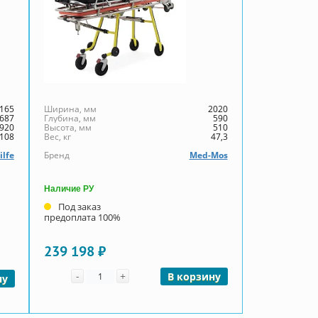
165
Ширина, мм
2020
687
Глубина, мм
590
920
Высота, мм
510
108
Вес, кг
47,3
ilfe
Бренд
Med-Mos
Наличие РУ
Под заказ
предоплата 100%
239 198 ₽
Количество
-
+
В корзину
ну