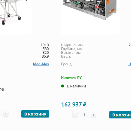
1910
Ширина, мм
2
530
Глубина, мм
820
Высота, мм
35,9
Вес, кг
Med-Mos
Бренд
H
Наличие РУ
В наличии
00%
162 937 ₽
чество
+
Количество
В корзину
-
+
В корзи