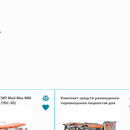
º
АСМП Med-Mos ММ-
Комплект средств размещения-
 (YDC-3D)
перемещения пациентов для
применения в службе скорой
медицинской помощи и
госпитальной транспортировки