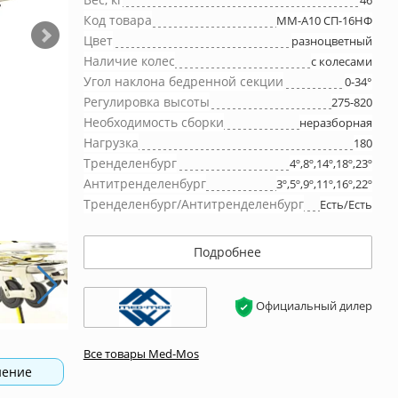
46
Код товара
ММ-А10 СП-16НФ
Цвет
разноцветный
Наличие колес
с колесами
Угол наклона бедренной секции
0-34°
Регулировка высоты
275-820
Необходимость сборки
неразборная
Нагрузка
180
Тренделенбург
4º,8º,14º,18º,23º
Антитренделенбург
3º,5º,9º,11º,16º,22º
Тренделенбург/Антитренделенбург
Есть/Есть
Подробнее
Официальный дилер
Все товары Med-Mos
нение