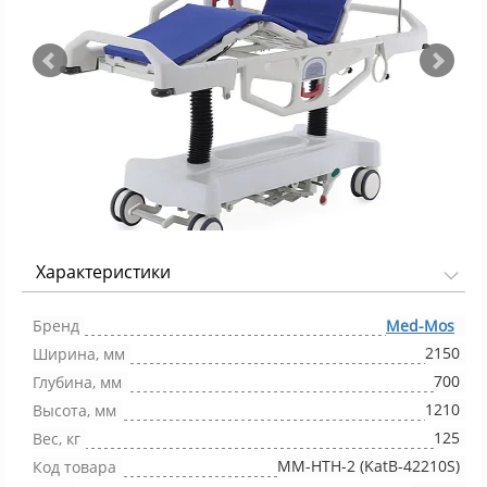
Характеристики
Фото 1/24
Бренд
Med-Mos
2150
Ширина, мм
700
Глубина, мм
1210
Высота, мм
125
Вес, кг
ММ-НТH-2 (KatB-42210S)
Код товара