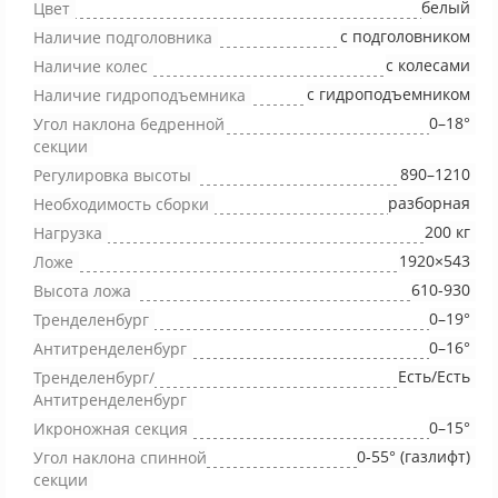
белый
Цвет
с подголовником
Наличие подголовника
с колесами
Наличие колес
с гидроподъемником
Наличие гидроподъемника
0–18°
Угол наклона бедренной
секции
890–1210
Регулировка высоты
разборная
Необходимость сборки
200 кг
Нагрузка
1920×543
Ложе
610-930
Высота ложа
0–19°
Тренделенбург
0–16°
Антитренделенбург
Есть/Есть
Тренделенбург/
Антитренделенбург
0–15°
Икроножная секция
0-55° (газлифт)
Угол наклона спинной
секции