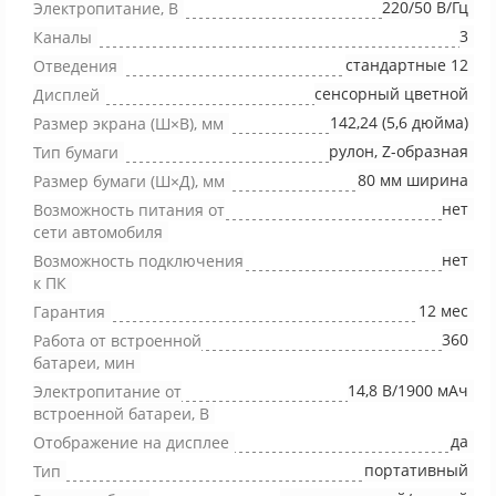
220/50 В/Гц
Электропитание, В
3
Каналы
стандартные 12
Отведения
сенсорный цветной
Дисплей
142,24 (5,6 дюйма)
Размер экрана (Ш×В), мм
рулон, Z-образная
Тип бумаги
80 мм ширина
Размер бумаги (Ш×Д), мм
нет
Возможность питания от
сети автомобиля
нет
Возможность подключения
к ПК
12 мес
Гарантия
360
Работа от встроенной
батареи, мин
14,8 В/1900 мАч
Электропитание от
встроенной батареи, В
да
Отображение на дисплее
портативный
Тип