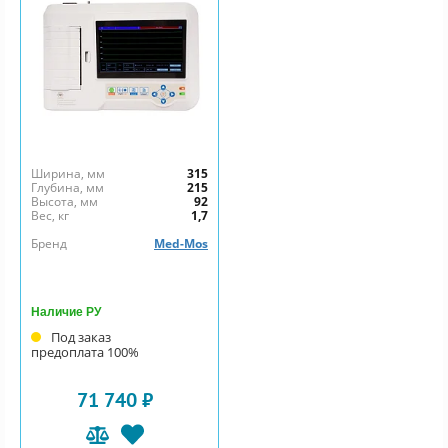
Ширина, мм
315
Глубина, мм
215
Высота, мм
92
Вес, кг
1,7
Бренд
Med-Mos
Наличие РУ
Под заказ
предоплата 100%
71 740 ₽