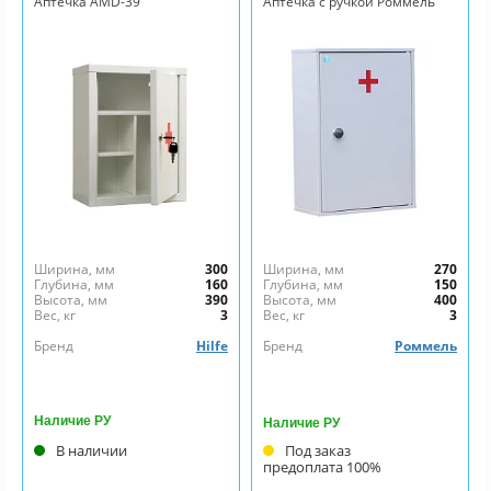
Аптечка AMD-39
Аптечка с ручкой Роммель
Ширина, мм
300
Ширина, мм
270
Глубина, мм
160
Глубина, мм
150
Высота, мм
390
Высота, мм
400
Вес, кг
3
Вес, кг
3
Бренд
Hilfe
Бренд
Роммель
Наличие РУ
Наличие РУ
В наличии
Под заказ
предоплата 100%